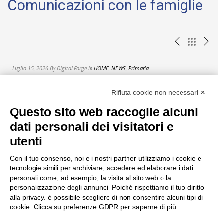
Comunicazioni con le famiglie
Read
more
+
Luglio 15, 2026 By Digital Forge in
HOME
,
NEWS
,
Primaria
G
PRIMARIA – ELENCO DEI LIBRI DI TESTO A.S. 2026-
2027
Rifiuta cookie non necessari ✕
Questo sito web raccoglie alcuni
dati personali dei visitatori e
utenti
Istituto Fortunata Gresner
Con il tuo consenso, noi e i nostri partner utilizziamo i cookie e
tecnologie simili per archiviare, accedere ed elaborare i dati
Stradone Antonio Provolo, 43 37123 Verona (VR)
personali come, ad esempio, la visita al sito web o la
P.IVA/C.F._00348120239
personalizzazione degli annunci. Poiché rispettiamo il tuo diritto
alla privacy, è possibile scegliere di non consentire alcuni tipi di
tel. 045 8000015 fax 045 8035601
cookie. Clicca su preferenze GDPR per saperne di più.
istituto@gresner.it istituto@pec.gresner.it