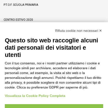
P.T.O.F. SCUOLA PRIMARIA
CENTRO ESTIVO 2020
Rifiuta cookie non necessari ✕
DON ANTONIO PROVOLO – IL PRETE DAL BEL CUORE
Questo sito web raccoglie alcuni
dati personali dei visitatori e
utenti
Istituto Fortunata Gresner
Con il tuo consenso, noi e i nostri partner utilizziamo i cookie e
tecnologie simili per archiviare, accedere ed elaborare i dati
Stradone Antonio Provolo, 43 37123 Verona (VR)
personali come, ad esempio, la visita al sito web o la
P.IVA/C.F._00348120239
personalizzazione degli annunci. Poiché rispettiamo il tuo diritto
alla privacy, è possibile scegliere di non consentire alcuni tipi di
tel. 045 8000015 fax 045 8035601
cookie. Clicca su preferenze GDPR per saperne di più.
istituto@gresner.it istituto@pec.gresner.it
Visualizza la Cookie Policy Completa